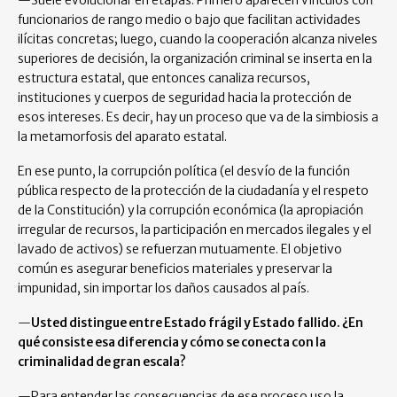
—Suele evolucionar en etapas. Primero aparecen vínculos con
funcionarios de rango medio o bajo que facilitan actividades
ilícitas concretas; luego, cuando la cooperación alcanza niveles
superiores de decisión, la organización criminal se inserta en la
estructura estatal, que entonces canaliza recursos,
instituciones y cuerpos de seguridad hacia la protección de
esos intereses. Es decir, hay un proceso que va de la simbiosis a
la metamorfosis del aparato estatal.
En ese punto, la corrupción política (el desvío de la función
pública respecto de la protección de la ciudadanía y el respeto
de la Constitución) y la corrupción económica (la apropiación
irregular de recursos, la participación en mercados ilegales y el
lavado de activos) se refuerzan mutuamente. El objetivo
común es asegurar beneficios materiales y preservar la
impunidad, sin importar los daños causados al país.
—
Usted distingue entre Estado frágil y Estado fallido. ¿En
qué consiste esa diferencia y cómo se conecta con la
criminalidad de gran escala?
—Para entender las consecuencias de ese proceso uso la