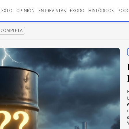
TEXTO
OPINIÓN
ENTREVISTAS
ÉXODO
HISTÓRICOS
PODC
A COMPLETA
E
t
e
a