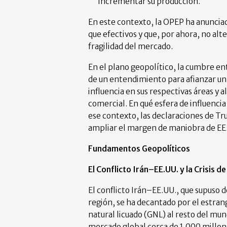
incrementar su producción.
En este contexto, la OPEP ha anuncia
que efectivos y que, por ahora, no alt
fragilidad del mercado.
En el plano geopolítico, la cumbre ent
de un entendimiento para afianzar un
influencia en sus respectivas áreas y 
comercial. En qué esfera de influenci
ese contexto, las declaraciones de T
ampliar el margen de maniobra de EE.
Fundamentos Geopolíticos
El Conflicto Irán–EE.UU. y la Crisis d
El conflicto Irán–EE.UU., que supuso d
región, se ha decantado por el estran
natural licuado (GNL) al resto del mun
mercado global cerca de 1.000 millone