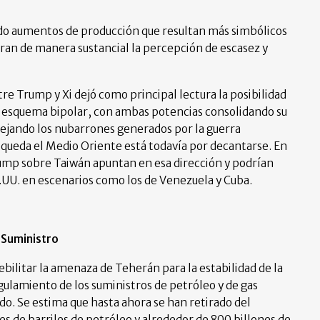
do aumentos de producción que resultan más simbólicos
eran de manera sustancial la percepción de escasez y
re Trump y Xi dejó como principal lectura la posibilidad
 esquema bipolar, con ambas potencias consolidando su
alejando los nubarrones generados por la guerra
a queda el Medio Oriente está todavía por decantarse. En
rump sobre Taiwán apuntan en esa dirección y podrían
UU. en escenarios como los de Venezuela y Cuba.
e Suministro
ebilitar la amenaza de Teherán para la estabilidad de la
gulamiento de los suministros de petróleo y de gas
do. Se estima que hasta ahora se han retirado del
s de barriles de petróleo y alrededor de 800 billones de