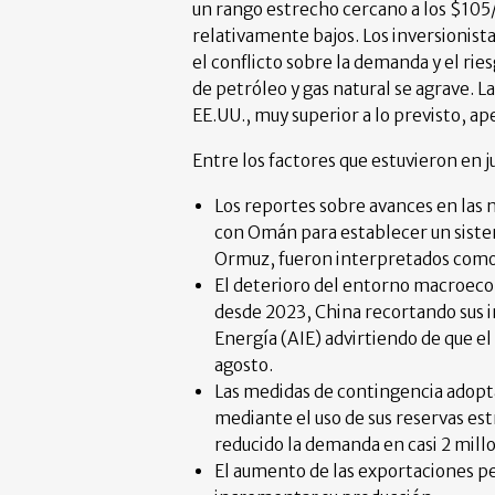
un rango estrecho cercano a los $105/
relativamente bajos. Los inversionista
el conflicto sobre la demanda y el rie
de petróleo y gas natural se agrave. L
EE.UU., muy superior a lo previsto, ap
Entre los factores que estuvieron en 
Los reportes sobre avances en las 
con Omán para establecer un sistem
Ormuz, fueron interpretados como un
El deterioro del entorno macroecon
desde 2023, China recortando sus i
Energía (AIE) advirtiendo de que el
agosto.
Las medidas de contingencia adoptad
mediante el uso de sus reservas es
reducido la demanda en casi 2 mill
El aumento de las exportaciones pet