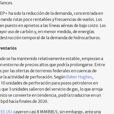
lances.
PEP+ ha sido la reducción de la demanda, concentrada en
inando rutas poco rentables y frecuencias de vuelos. Los
n puesto en aprietos a las líneas aéreas de bajo costo. Los
yor uso de carbón y, en menor medida, de energías
a destrucción temporal de la demanda de hidrocarburos.
ventarios
rudo se ha mantenido relativamente estable, empiezan a
n entorno de precios altos que podría prolongarse. Entre
s por las ofertas de terrenos federales en cuencas de
de la actividad de perforación. Según
Baker Hughes
,
 10 unidades de perforación para pozos petroleros en
que 3 unidades salieron del servicio de gas, lo que arroja
esto se convierte en tendencia, podría traducirse en un
d hacia finales de 2026.
 EE.UU.
cayeron casi 8 MMBBLS; sin embargo, ante una