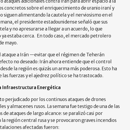
ataques adicionales contra Irán para abrir espacio a la
os concretos sobre el enriquecimiento de uranio iraní y
o siguen alimentando la cautela y el nerviosismo en el
emana, el presidente estadounidense señaló que sus
la y no apresurarse a llegar a un acuerdo, lo que
 ya estaba cerca. En todo caso, el mercado petrolero
 de mayo.
del ataque a Irán —evitar que el régimen de Teherán
fecto no deseado: Irán ahora entiende que el control
 desde la región es quizás un arma más poderosa. Esto ha
as fuerzas y el ajedrez político se ha trastocado.
a Infraestructura Energética
sto perjudicado por los continuos ataques de drones
les y almacenes rusos. La semana fue testigo de una de las
e ataques de largo alcance: se paralizó casi por
 la región central rusa y se provocaron graves incendios
stalaciones afectadas fueron: