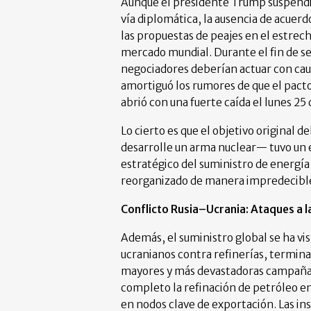
Aunque el presidente Trump suspendió 
vía diplomática, la ausencia de acuerd
las propuestas de peajes en el estrech
mercado mundial. Durante el fin de s
negociadores deberían actuar con caute
amortiguó los rumores de que el pacto
abrió con una fuerte caída el lunes 25
Lo cierto es que el objetivo original 
desarrolle un arma nuclear— tuvo un e
estratégico del suministro de energía
reorganizado de manera impredecible l
Conflicto Rusia–Ucrania: Ataques a l
Además, el suministro global se ha vi
ucranianos contra refinerías, termina
mayores y más devastadoras campañas d
completo la refinación de petróleo en
en nodos clave de exportación. Las in