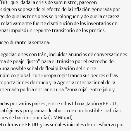
BBL que, dada la crisis de suministro, parecen
s siguen sopesando el efecto de la inflación generada por
sgo de que las tensiones se prolonguen y de que la escasez
a relativamente fuerte disminución de los inventarios en
enas impulsó un repunte transitorio de los precios.
juego durante la semana:
negociaciones con Irán, incluidos anuncios de conversaciones
a de peaje “justo” para el tránsito por el estrecho de
a posible señal de flexibilización del cierre.
ómico global, con Europa registrando sus peores cifras
mportaciones de crudo y la Agencia Internacional de la
 mercado podría entrar en una “zona roja” entre julio y
as por varios países, entre ellos China, Japón y EE.UU.,
tratégicas y programas de ahorro de combustible, habrían
ones de barriles por día (2 MMbpd).
roleras de EE.UU. y las señales iniciales de un esfuerzo por