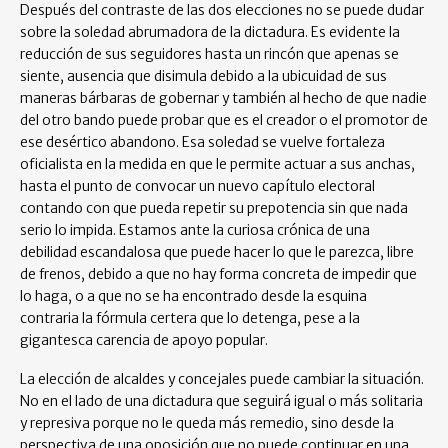
Después del contraste de las dos elecciones no se puede dudar
sobre la soledad abrumadora de la dictadura. Es evidente la
reducción de sus seguidores hasta un rincón que apenas se
siente, ausencia que disimula debido a la ubicuidad de sus
maneras bárbaras de gobernar y también al hecho de que nadie
del otro bando puede probar que es el creador o el promotor de
ese desértico abandono. Esa soledad se vuelve fortaleza
oficialista en la medida en que le permite actuar a sus anchas,
hasta el punto de convocar un nuevo capítulo electoral
contando con que pueda repetir su prepotencia sin que nada
serio lo impida. Estamos ante la curiosa crónica de una
debilidad escandalosa que puede hacer lo que le parezca, libre
de frenos, debido a que no hay forma concreta de impedir que
lo haga, o a que no se ha encontrado desde la esquina
contraria la fórmula certera que lo detenga, pese a la
gigantesca carencia de apoyo popular.
La elección de alcaldes y concejales puede cambiar la situación.
No en el lado de una dictadura que seguirá igual o más solitaria
y represiva porque no le queda más remedio, sino desde la
perspectiva de una oposición que no puede continuar en una