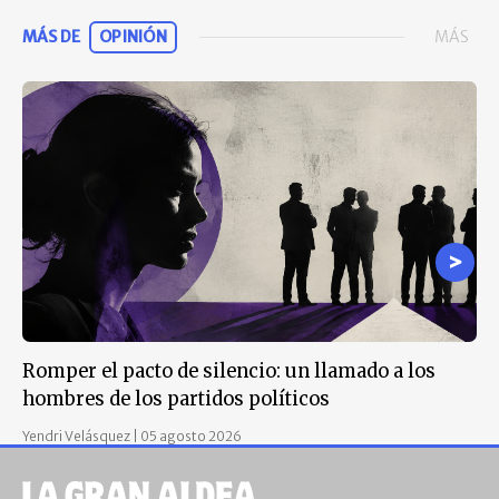
MÁS DE
OPINIÓN
MÁS
Romper el pacto de silencio: un llamado a los
La
hombres de los partidos políticos
vi
Yendri Velásquez
|
05 agosto 2026
Jul