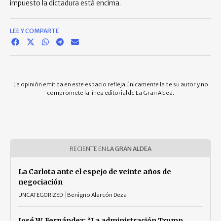
impuesto la dictadura está encima.
LEE Y COMPARTE
La opinión emitida en este espacio refleja únicamente la de su autor y no
compromete la línea editorial de La Gran Aldea.
RECIENTE EN
LA GRAN ALDEA
La Carlota ante el espejo de veinte años de
negociación
UNCATEGORIZED
Benigno Alarcón Deza
José W. Fernández: “La administración Trump