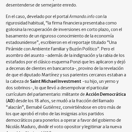
desentenderse de semejante enredo.
En el caso, develado por el portal
Armando.info
con la
rigurosidad habitual, “la firma financiera presentaba como
golosina la recuperación de inversiones en corto plazo, con el
basamento de un riguroso conocimiento de la economía
estadounidense”, escribieron en el reportaje titulado “Una
Pirámide con Ambiente Familiar y Buzón Político”. Pero el
asombro del asunto -además de la indignación y la rabia de los
estafados por el clásico esquema Ponzi que les aplicaron y dejó
a decenas de clientes en bancarrota-, provino de la revelación
de que el diputado Martínez y sus parientes cercanos estaban a
la cabeza de
Saint Michael Investment
-su hijo, un yerno y
dos sobrinos-, lo que llevó a desempolvar el particular
currículum del parlamentario: militante de
Acción Democrática
(
AD
) desde los 18 años, se mudó a la fracción del llamado
“alacrán”, Bernabé Gutiérrez, convirtiéndose en otro más de
los que aprobó el robo de las insignias a los partidos
democráticos para ponerlos a operar a favor del gobierno de
Nicolás Maduro, dividir el voto opositor y legitimar a la nueva