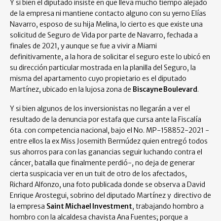
Y si bien el diputado insiste en que lleva mucho tiempo alejado
de la empresa ni mantiene contacto alguno con su yerno Elías
Navarro, esposo de su hija Melina, lo cierto es que existe una
solicitud de Seguro de Vida por parte de Navarro, fechada a
finales de 2021, y aunque se fue a vivir a Miami
definitivamente, a la hora de solicitar el seguro este lo ubicó en
su dirección particular mostrada en la planilla del Seguro, la
misma del apartamento cuyo propietario es el diputado
Martínez, ubicado en la lujosa zona de
Biscayne Boulevard
.
Y si bien algunos de los inversionistas no llegarán a ver el
resultado de la denuncia por estafa que cursa ante la Fiscalía
6ta. con competencia nacional, bajo el No. MP-158852-2021 -
entre ellos la ex Miss Josemith Bermúdez quien entregó todos
sus ahorros para con las ganancias seguir luchando contra el
cáncer, batalla que finalmente perdió-, no deja de generar
cierta suspicacia ver en un tuit de otro de los afectados,
Richard Alfonzo, una foto publicada donde se observa a David
Enrique Arostegui, sobrino del diputado Martínez y directivo de
la empresa
Saint Michael Investment
, trabajando hombro a
hombro con la alcaldesa chavista Ana Fuentes; porque a