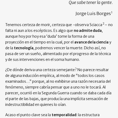
Que sabe tener la gente
.
1
Jorge Luis Borges
2
Tenemos certeza de morir, certeza que -observa Sciacca
– no
falta ni aun a los escépticos. Es algo que
no admite duda
,
aunque hoy por hoy esa ‘duda’ tome la forma de una
proyección en el tiempo en la cual, por el
avance de la ciencia
y
de la
tecnología
, podremos vencer la muerte. Dicho así, no
pasa de ser un sueño, alimentado por el progreso de la técnica
y de sus intervenciones en el soma humano.
¿De dónde deriva una certeza semejante? No parece resultar
de alguna inducción empírica, al modo de “todos los casos
examinados…” porque, al no exhibirse una razón necesaria del
fenómeno, siempre cabría pensar que a uno no le tocará. Al
parecer, ocurrió en la Segunda Guerra cuando se daba cada día
el parte de las bajas, que producía una implícita sensación de
indestructibilidad en quienes lo oían.
Acaso el punto clave sea la
temporalidad
: la estructura