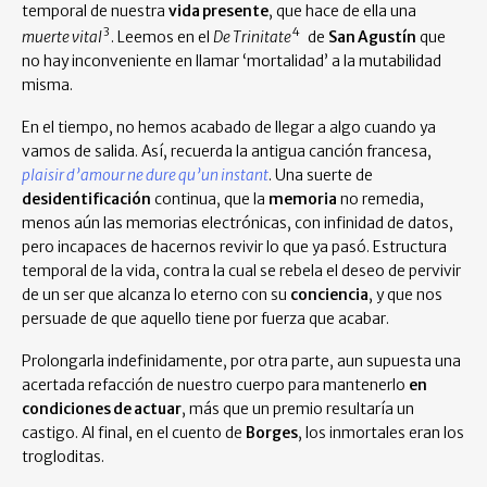
temporal de nuestra
vida presente
, que hace de ella una
3
4
muerte vital
. Leemos en el
De Trinitate
de
San Agustín
que
no hay inconveniente en llamar ‘mortalidad’ a la mutabilidad
misma.
En el tiempo, no hemos acabado de llegar a algo cuando ya
vamos de salida. Así, recuerda la antigua canción francesa,
plaisir d’amour ne dure qu’un instant
. Una suerte de
desidentificación
continua, que la
memoria
no remedia,
menos aún las memorias electrónicas, con infinidad de datos,
pero incapaces de hacernos revivir lo que ya pasó. Estructura
temporal de la vida, contra la cual se rebela el deseo de pervivir
de un ser que alcanza lo eterno con su
conciencia
, y que nos
persuade de que aquello tiene por fuerza que acabar.
Prolongarla indefinidamente, por otra parte, aun supuesta una
acertada refacción de nuestro cuerpo para mantenerlo
en
condiciones de actuar
, más que un premio resultaría un
castigo. Al final, en el cuento de
Borges
, los inmortales eran los
trogloditas.