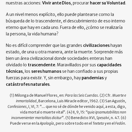
nuestras acciones:
Vivir ante Dios
, procurar
hacer su Voluntad
.
A un nivel menos explícito, ello puede plantearse como la
búsqueda de lo trascendente, el descubrimiento de eso interno
eterno que hay en cada uno. Fuera de ello, ¿cómo se realizaría
la persona, la vida humana?
No es difícil comprender que las grandes
civilizaciones
hayan
estado, de una u otra manera, ante la muerte. Sorprende más
bien un área civilizacional donde sociedades enteras han
olvidado lo
trascendente
. Maravillados por sus
capacidades
técnicas
, los
seres humanos
se han confiado a sus propias
fuerzas para existir. Y, sin embargo, hay
pandemias
y
catástrofes naturales
.
(1) Milonga de Manuel Flores, en:
Para las Seis Cuerdas
. (2) Cfr.
Muerte e
inmortalidad
, Barcelona, Luis Miracle editor, 1962. (3) San Agustín,
Confesiones
, I, VI, 7: “… que no sé de dónde he venido aquí, a esta, digo,
vida mortal o muerte vital”. (4) II, 9, 15: “
quia ipsamutabilitas non
inconvenienter mortalitas dicitur
”. (5) Benedicto XVI,
Spesalvi
, n. 47. (6)
Puede verse en la
Apología
, pero sobre todo en el
Teeteto
y en el
Fedón
.