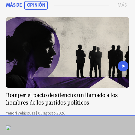
MÁS DE
OPINIÓN
MÁS
Romper el pacto de silencio: un llamado a los
La
hombres de los partidos políticos
vi
Yendri Velásquez
|
05 agosto 2026
Jul