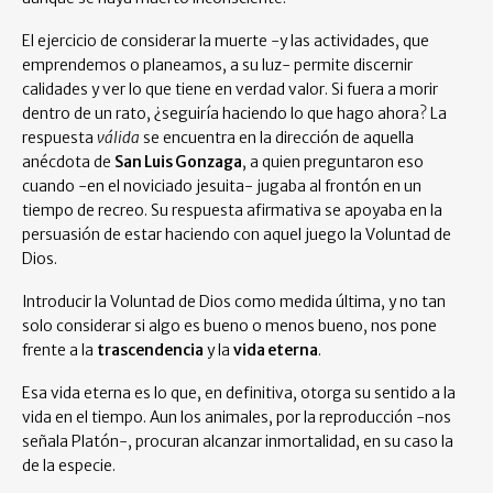
El ejercicio de considerar la muerte -y las actividades, que
emprendemos o planeamos, a su luz- permite discernir
calidades y ver lo que tiene en verdad valor. Si fuera a morir
dentro de un rato, ¿seguiría haciendo lo que hago ahora? La
respuesta
válida
se encuentra en la dirección de aquella
anécdota de
San Luis Gonzaga
, a quien preguntaron eso
cuando -en el noviciado jesuita- jugaba al frontón en un
tiempo de recreo. Su respuesta afirmativa se apoyaba en la
persuasión de estar haciendo con aquel juego la Voluntad de
Dios.
Introducir la Voluntad de Dios como medida última, y no tan
solo considerar si algo es bueno o menos bueno, nos pone
frente a la
trascendencia
y la
vida eterna
.
Esa vida eterna es lo que, en definitiva, otorga su sentido a la
vida en el tiempo. Aun los animales, por la reproducción -nos
señala Platón-, procuran alcanzar inmortalidad, en su caso la
de la especie.