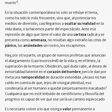
6
muerte
.
En la situación contemporánea no solo se rehúye el tema,
como ha sido lo más frecuente, sino que, al potenciar los
medios de diversión, casi llegamos a
ocultar su realidad
en la
vida diaria, o la hacemos parte del espectáculo. Ante esa
represión de algo que tiene el valor de una
certeza
radical y se
presenta como
amenaza
, no resultan algo extraño las crisis de
pánico
, las
ansiedades
sin rostro, los escapismos.
Hay, por otra parte, un grupo de nuevos profetas que anuncian
el alargamiento (casi inverosímil) de la vida y, en el límite, la
superación de la muerte. Obedecen, qué duda cabe, al deseo de
inmortalidad latente en el
corazón del hombre
, pero le dan por
meta una
temporalidad
de duración extendida. ¿Acaso no han
caído en cuenta de que, lejos de otorgar plenitud, eso
condenaría al ser humano a quedar perpetuamente inacabado?
Cualquiera que no esté imbuido de cientificismo y filosofía del
progreso es capaz de ver que ese sería un camino equivocado.
Es necesario volver a lo que otorga
valor
permanente a