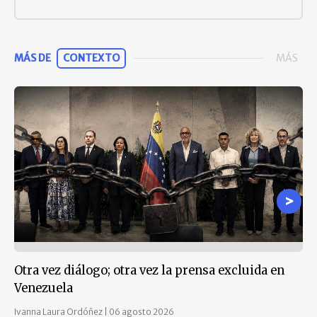
MÁS DE
CONTEXTO
MÁS
Otra vez diálogo; otra vez la prensa excluida en
Un
Venezuela
Mir
Ivanna Laura Ordóñez
|
06 agosto 2026