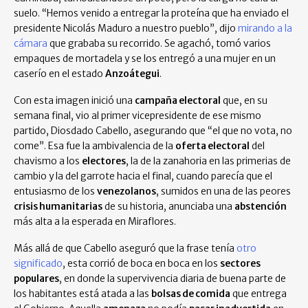
suelo. “Hemos venido a entregar la proteína que ha enviado el
presidente Nicolás Maduro a nuestro pueblo”, dijo
mirando a la
cámara
que grababa su recorrido. Se agachó, tomó varios
empaques de mortadela y se los entregó a una mujer en un
caserío en el estado
Anzoátegui
.
Con esta imagen inició una
campaña electoral
que, en su
semana final, vio al primer vicepresidente de ese mismo
partido, Diosdado Cabello, asegurando que “el que no vota, no
come”. Esa fue la ambivalencia de la
oferta electoral
del
chavismo a los
electores
, la de la zanahoria en las primerias de
cambio y la del garrote hacia el final, cuando parecía que el
entusiasmo de los
venezolanos
, sumidos en una de las peores
crisis humanitarias
de su historia, anunciaba una
abstención
más alta a la esperada en Miraflores.
Más allá de que Cabello aseguró que la frase tenía
otro
significado
, esta corrió de boca en boca en los
sectores
populares
, en donde la supervivencia diaria de buena parte de
los habitantes está atada a las
bolsas de comida
que entrega