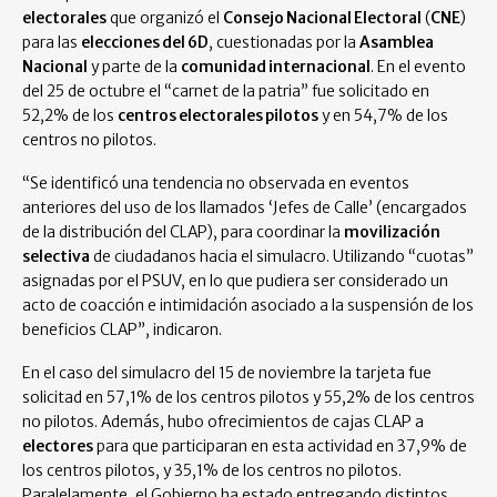
electorales
que organizó el
Consejo Nacional Electoral
(
CNE
)
para las
elecciones del 6D
, cuestionadas por la
Asamblea
Nacional
y parte de la
comunidad internacional
. En el evento
del 25 de octubre el “carnet de la patria” fue solicitado en
52,2% de los
centros electorales pilotos
y en 54,7% de los
centros no pilotos.
“Se identificó una tendencia no observada en eventos
anteriores del uso de los llamados ‘Jefes de Calle’ (encargados
de la distribución del CLAP), para coordinar la
movilización
selectiva
de ciudadanos hacia el simulacro. Utilizando “cuotas”
asignadas por el PSUV, en lo que pudiera ser considerado un
acto de coacción e intimidación asociado a la suspensión de los
beneficios CLAP”, indicaron.
En el caso del simulacro del 15 de noviembre la tarjeta fue
solicitad en 57,1% de los centros pilotos y 55,2% de los centros
no pilotos. Además, hubo ofrecimientos de cajas CLAP a
electores
para que participaran en esta actividad en 37,9% de
los centros pilotos, y 35,1% de los centros no pilotos.
Paralelamente, el Gobierno ha estado entregando distintos