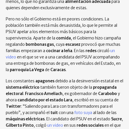
menos, lo que no garantiza una
alimentación adecuada
para
quienes dependen exclusivamente de estas.
Pero no sólo el Gobierno está en peores condiciones. La
población también está más desasistida, lo que le permite al
PSUV apelar a los elementos más básicos para la
supervivencia. Aparte de la
comida
, el Gobierno hizo campaña
regalando
bombonas gas
, cuya
escasez
provocó que muchas
familias empezaran a
cocinar a leña
. En las
redes
circuló
un
video
en el que se ve a una candidata del PSUV acompañando
una entrega de bombonas de gas, en vehículos del Estado, en
la
parroquia La Vega
de
Caracas
.
Los constantes
apagones
debido a la desinversión estatal en el
sistema eléctrico
también fueron objeto de la
propaganda
electoral
.
Francisco Ameliach
, ex gobernador de
Carabobo
y
ahora
candidato por el estado Lara
, escribió en su cuenta de
Twitter
: “Saliendo para Lara con transformadores para el
pueblo”, y acompañó el
tuit
con una
foto suya
al lado de las
máquinas eléctricas
. El candidato del PSUV en el estado
Sucre
,
Gilberto Pinto
, colgó
un video
en sus
redes sociales
en el que