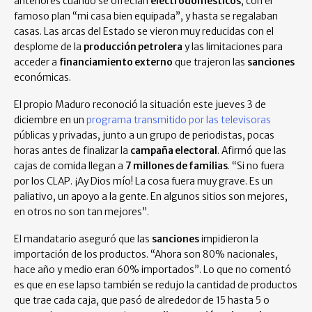
anteriores cuando se ofrecían
electrodomésticos
, con el
famoso plan “mi casa bien equipada”, y hasta se regalaban
casas. Las arcas del Estado se vieron muy reducidas con el
desplome de la
producción petrolera
y las limitaciones para
acceder a
financiamiento externo
que trajeron las
sanciones
económicas.
El propio Maduro reconoció la situación este jueves 3 de
diciembre en un
programa transmitido por las televisoras
públicas y privadas, junto a un grupo de periodistas, pocas
horas antes de finalizar la
campaña electoral
. Afirmó que las
cajas de comida llegan a
7 millones de familias
. “Si no fuera
por los CLAP. ¡Ay Dios mío! La cosa fuera muy grave. Es un
paliativo, un apoyo a la gente. En algunos sitios son mejores,
en otros no son tan mejores”.
El mandatario aseguró que las
sanciones
impidieron la
importación de los productos. “Ahora son 80% nacionales,
hace año y medio eran 60% importados”. Lo que no comentó
es que en ese lapso también se redujo la cantidad de productos
que trae cada caja, que pasó de alrededor de 15 hasta 5 o