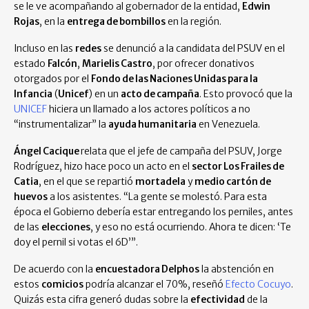
se le ve acompañando al gobernador de la entidad,
Edwin
Rojas
, en la
entrega de bombillos
en la región.
Incluso en las
redes
se denunció a la candidata del PSUV en el
estado
Falcón
,
Marielis Castro
, por ofrecer donativos
otorgados por el
Fondo de las Naciones Unidas para la
Infancia
(
Unicef
) en un
acto de campaña
. Esto provocó que la
UNICEF
hiciera un llamado a los actores políticos a no
“instrumentalizar” la
ayuda humanitaria
en Venezuela.
Ángel Cacique
relata que el jefe de campaña del PSUV, Jorge
Rodríguez, hizo hace poco un acto en el
sector Los Frailes de
Catia
, en el que se repartió
mortadela
y
medio cartón de
huevos
a los asistentes. “La gente se molestó. Para esta
época el Gobierno debería estar entregando los perniles, antes
de las
elecciones
, y eso no está ocurriendo. Ahora te dicen: ‘Te
doy el pernil si votas el 6D’”.
De acuerdo con la
encuestadora Delphos
la abstención en
estos
comicios
podría alcanzar el 70%, reseñó
Efecto Cocuyo
.
Quizás esta cifra generó dudas sobre la
efectividad
de la