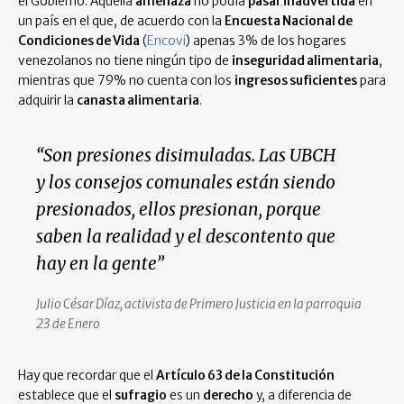
el Gobierno. Aquella
amenaza
no podía
pasar inadvertida
en
un país en el que, de acuerdo con la
Encuesta Nacional de
Condiciones de Vida
(
Encovi
) apenas 3% de los hogares
venezolanos no tiene ningún tipo de
inseguridad alimentaria
,
mientras que 79% no cuenta con los
ingresos suficientes
para
adquirir la
canasta alimentaria
.
“Son presiones disimuladas. Las UBCH
y los consejos comunales están siendo
presionados, ellos presionan, porque
saben la realidad y el descontento que
hay en la gente”
Julio César Díaz, activista de Primero Justicia en la parroquia
23 de Enero
Hay que recordar que el
Artículo 63 de la Constitución
establece que el
sufragio
es un
derecho
y, a diferencia de