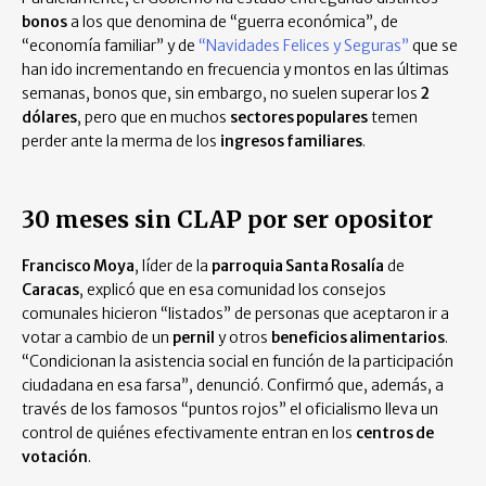
bonos
a los que denomina de “guerra económica”, de
“economía familiar” y de
“Navidades Felices y Seguras”
que se
han ido incrementando en frecuencia y montos en las últimas
semanas, bonos que, sin embargo, no suelen superar los
2
dólares
, pero que en muchos
sectores populares
temen
perder ante la merma de los
ingresos familiares
.
30 meses sin CLAP por ser opositor
Francisco Moya
, líder de la
parroquia Santa Rosalía
de
Caracas
, explicó que en esa comunidad los consejos
comunales hicieron “listados” de personas que aceptaron ir a
votar a cambio de un
pernil
y otros
beneficios alimentarios
.
“Condicionan la asistencia social en función de la participación
ciudadana en esa farsa”, denunció. Confirmó que, además, a
través de los famosos “puntos rojos” el oficialismo lleva un
control de quiénes efectivamente entran en los
centros de
votación
.