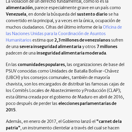
La violación de un derecho fundamental, como lo es la
alimentación
, parece especialmente grave en un país como
Venezuela
, en donde la búsqueda del
sustento diario
se ha
convertido en la principal, y a veces en la única, ocupación de
muchos ciudadanos. Cifras del último informe de la
Oficina de
las Naciones Unidas para la Coordinación de Asuntos
Humanitarios
estima que
2,3 millones de venezolanos
sufren
de una
severa inseguridad alimentaria
y otros
7 millones
padecen de una
inseguridad alimentaria moderada
.
En las
comunidades populares
, las organizaciones de base del
PSUV conocidas como Unidades de Batalla Bolívar-Chávez
(UBCH) y los consejos comunales, también de mayoría
chavista, son los encargados de distribuir las famosas cajas de
los Comités Locales de Abastecimiento y Producción (CLAP);
esta última creada por el gobierno de Maduro en abril de 2016,
poco después de perder las
elecciones parlamentarias de
2015
.
Además, en enero de 2017, el Gobierno lanzó el
“carnet de la
patria”
, un instrumento clientelar a través del cual se hacen