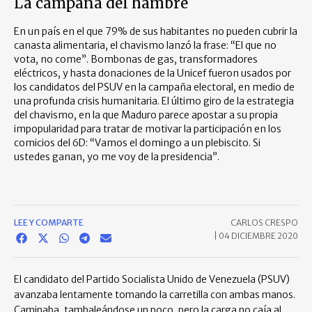
La campaña del hambre
En un país en el que 79% de sus habitantes no pueden cubrir la
canasta alimentaria, el chavismo lanzó la frase: “El que no
vota, no come”. Bombonas de gas, transformadores
eléctricos, y hasta donaciones de la Unicef fueron usados por
los candidatos del PSUV en la campaña electoral, en medio de
una profunda crisis humanitaria. El último giro de la estrategia
del chavismo, en la que Maduro parece apostar a su propia
impopularidad para tratar de motivar la participación en los
comicios del 6D: “Vamos el domingo a un plebiscito. Si
ustedes ganan, yo me voy de la presidencia”.
LEE Y COMPARTE
CARLOS CRESPO
|
04 DICIEMBRE 2020
El candidato del Partido Socialista Unido de Venezuela (PSUV)
avanzaba lentamente tomando la carretilla con ambas manos.
Caminaba, tambaleándose un poco, pero la carga no caía al