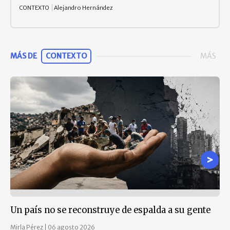
CONTEXTO
Alejandro Hernández
MÁS DE
CONTEXTO
MÁS
Un país no se reconstruye de espalda a su gente
La
Te
Mirla Pérez
|
06 agosto 2026