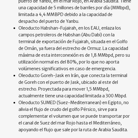
puerto de Yanbu, en el mar Rojo, en Arabia Saudita. Tiene
una capacidad de 5 millones de barriles por día (MMbpd),
limitada a 4,4 MMBPD debido a la capacidad de
despacho del puerto de Yanbu.
Oleoducto Habshan-Fujairah, en los EAU, enlaza los
campos petroleros de Habshan (Abu Dabi) con la
terminal de exportación de Fujairah, situada en el Golfo
de Omán, ya fuera del estrecho de Ormuz. La capacidad
máxima de esta interconexión es de 1,8 MMbpd, pero su
utilización normal es del 80%, por lo que no aporta
volúmenes significativos en caso de emergencia.
Oleoducto Goreh-Jask en Irán, que conecta la terminal
de Goreh con el puerto de Jask, ubicado al este del
estrecho. Proyectada para mover 1,5 MMbpd,
actualmente tiene una capacidad limitada a 300 Mbpd.
Oleoducto SUMED (Suez-Mediterranean) en Egipto, no
alivia el flujo de crudo del golfo Pérsico, sirve para
complementar el volumen que se puede transportar por
el canal de Suez del mar Rojo hasta el Mediterráneo,
apoyando el flujo que sale por la ruta de Arabia Saudita.