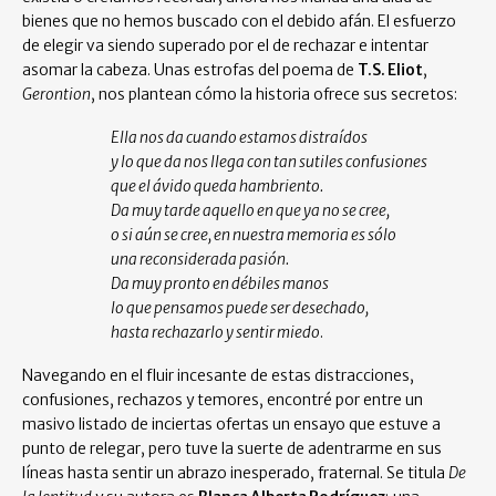
bienes que no hemos buscado con el debido afán. El esfuerzo
de elegir va siendo superado por el de rechazar e intentar
asomar la cabeza. Unas estrofas del poema de
T.S. Eliot
,
Gerontion
, nos plantean cómo la historia ofrece sus secretos:
Ella nos da cuando estamos distraídos
y lo que da nos llega con tan sutiles confusiones
que el ávido queda hambriento.
Da muy tarde aquello en que ya no se cree,
o si aún se cree, en nuestra memoria es sólo
una reconsiderada pasión.
Da muy pronto en débiles manos
lo que pensamos puede ser desechado,
hasta rechazarlo y sentir miedo
.
Navegando en el fluir incesante de estas distracciones,
confusiones, rechazos y temores, encontré por entre un
masivo listado de inciertas ofertas un ensayo que estuve a
punto de relegar, pero tuve la suerte de adentrarme en sus
líneas hasta sentir un abrazo inesperado, fraternal. Se titula
De