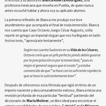
la lentitud
y su autora es
Blanca Alberta Rodríguez
; una
profesora mexicana que enseña en Puebla, de quien nunca
antes escuché hablar y ahora soy su aplicado alumno.
La primera reflexión de Blanca me produjo ese leve
aturdimiento que acompaña el final de toda inmersión. Blanca
nos cuenta que Cayo Octavio, luego César Augusto, solía
repetir en griego un imperial slogan que nos ha llegado en latín:
festina lente
, “apresúrate lentamente”,
Según nos cuenta Suetonio en su
Vida de los Césares
,
Octavio creía que un jefe perfecto jamás debía guiarse
por la precipitación ni por la temeridad, “pues es
mejor el general seguro que el osado”, y estaba
convencido de que “se hace con la suficiente rapidez lo
que se hace lo suficientemente bien”
.
Después de ofrecernos esta fórmula que rigió el ritmo de un
imperio naciente y descomunalmente exitoso, Blanca inicia una
revisión profunda de esa particular “lentitud” partiendo del
diccionario de
María Moliner
, un libro ideal para encontrar el