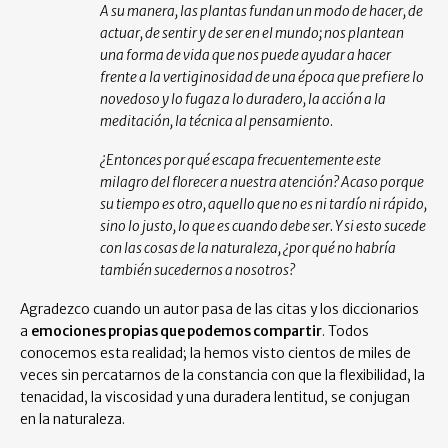
A su manera, las plantas fundan un modo de hacer, de
actuar, de sentir y de ser en el mundo; nos plantean
una forma de vida que nos puede ayudar a hacer
frente a la vertiginosidad de una época que prefiere lo
novedoso y lo fugaz a lo duradero, la acción a la
meditación, la técnica al pensamiento
.
¿Entonces por qué escapa frecuentemente este
milagro del florecer a nuestra atención? Acaso porque
su tiempo es otro, aquello que no es ni tardío ni rápido,
sino lo justo, lo que es cuando debe ser. Y si esto sucede
con las cosas de la naturaleza, ¿por qué no habría
también sucedernos a nosotros?
Agradezco cuando un autor pasa de las citas y los diccionarios
a
emociones propias que podemos compartir
. Todos
conocemos esta realidad; la hemos visto cientos de miles de
veces sin percatarnos de la constancia con que la flexibilidad, la
tenacidad, la viscosidad y una duradera lentitud, se conjugan
en la naturaleza.