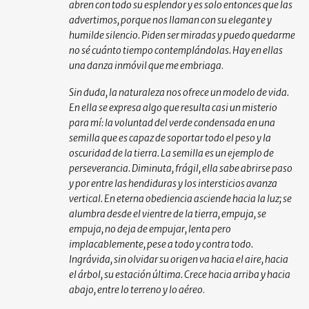
abren con todo su esplendor y es solo entonces que las
advertimos, porque nos llaman con su elegante y
humilde silencio. Piden ser miradas y puedo quedarme
no sé cuánto tiempo contemplándolas. Hay en ellas
una danza inmóvil que me embriaga
.
Sin duda, la naturaleza nos ofrece un modelo de vida.
En ella se expresa algo que resulta casi un misterio
para mí: la voluntad del verde condensada en una
semilla que es capaz de soportar todo el peso y la
oscuridad de la tierra. La semilla es un ejemplo de
perseverancia. Diminuta, frágil, ella sabe abrirse paso
y por entre las hendiduras y los intersticios avanza
vertical. En eterna obediencia asciende hacia la luz; se
alumbra desde el vientre de la tierra, empuja, se
empuja, no deja de empujar, lenta pero
implacablemente, pese a todo y contra todo.
Ingrávida, sin olvidar su origen va hacia el aire, hacia
el árbol, su estación última. Crece hacia arriba y hacia
abajo, entre lo terreno y lo aéreo
.