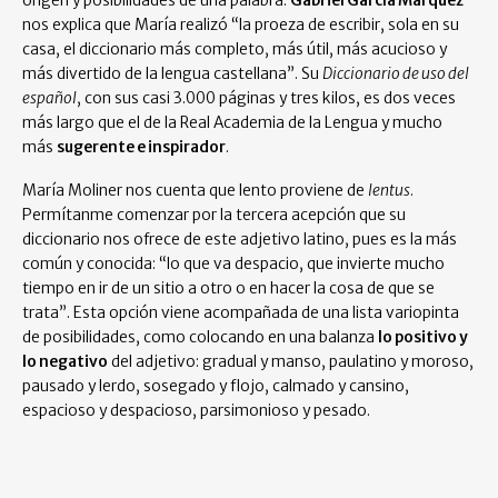
origen y posibilidades de una palabra.
Gabriel García Márquez
nos explica que María realizó “la proeza de escribir, sola en su
casa, el diccionario más completo, más útil, más acucioso y
más divertido de la lengua castellana”. Su
Diccionario de uso del
español
, con sus casi 3.000 páginas y tres kilos, es dos veces
más largo que el de la Real Academia de la Lengua y mucho
más
sugerente e inspirador
.
María Moliner nos cuenta que lento proviene de
lentus
.
Permítanme comenzar por la tercera acepción que su
diccionario nos ofrece de este adjetivo latino, pues es la más
común y conocida: “lo que va despacio, que invierte mucho
tiempo en ir de un sitio a otro o en hacer la cosa de que se
trata”. Esta opción viene acompañada de una lista variopinta
de posibilidades, como colocando en una balanza
lo positivo y
lo negativo
del adjetivo: gradual y manso, paulatino y moroso,
pausado y lerdo, sosegado y flojo, calmado y cansino,
espacioso y despacioso, parsimonioso y pesado.