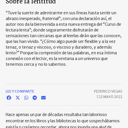
Sobre la lentitud
“Tuve la suerte de adentrarme en sus líneas hasta sentir un
abrazo inesperado, fraternal”; con una declaración así, el
autor nos da la bienvenida a esta nueva entrega del “Curso de
lectura lenta”; donde seguramente disfrutarán de
sensaciones tan cercanas que al leerlas dirán que las conocen,
que las han vivido. “¿Cómo algo puede ser flexible y a la vez
tenaz, o tenaz y viscoso, o viscoso y duradero, y además
lento?” Porque la compresión de las palabras, en esa íntima
conexión con el lector, es la ventana a un universo que
tenemos cerca y no lo sabemos.
LEE Y COMPARTE
FEDERICO VEGAS
|
22 MAYO 2022
Hace apenas un par de décadas resultaba tan laborioso
encontrar en los libros y las bibliotecas lo que sospechábamos
existía o creíamos recordar; ahora nos inunda una alud de