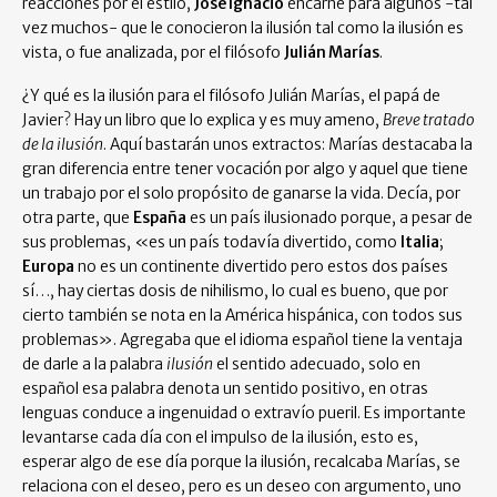
reacciones por el estilo,
José Ignacio
encarne para algunos -tal
vez muchos- que le conocieron la ilusión tal como la ilusión es
vista, o fue analizada, por el filósofo
Julián Marías
.
¿Y qué es la ilusión para el filósofo Julián Marías, el papá de
Javier? Hay un libro que lo explica y es muy ameno,
Breve tratado
de la ilusión
. Aquí bastarán unos extractos: Marías destacaba la
gran diferencia entre tener vocación por algo y aquel que tiene
un trabajo por el solo propósito de ganarse la vida. Decía, por
otra parte, que
España
es un país ilusionado porque, a pesar de
sus problemas, «es un país todavía divertido, como
Italia
;
Europa
no es un continente divertido pero estos dos países
sí…, hay ciertas dosis de nihilismo, lo cual es bueno, que por
cierto también se nota en la América hispánica, con todos sus
problemas». Agregaba que el idioma español tiene la ventaja
de darle a la palabra
ilusión
el sentido adecuado, solo en
español esa palabra denota un sentido positivo, en otras
lenguas conduce a ingenuidad o extravío pueril. Es importante
levantarse cada día con el impulso de la ilusión, esto es,
esperar algo de ese día porque la ilusión, recalcaba Marías, se
relaciona con el deseo, pero es un deseo con argumento, uno