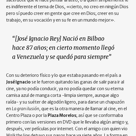
sacerdote que le hace pensar al ateo, o a quien simplemente le
es indiferente el tema de Dios, «cierto, no creo en ningún Dios
pero sí puedo creer en gente que cree en Dios; creer en su
trabajo, en su vocación y en su fe en un mundo mejor».
“[José Ignacio Rey] Nació en Bilbao
hace 87 años; en cierto momento llegó
a Venezuela y se quedó para siempre”
Con su deterioro físico y lo que estaba pasando en el país a
José Ignacio
se le fueron quitando las ganas de salir para ir al
cine, ya no podía conducir, ya no podía quedar con su eterna
camisa azul de manga corta -limpia siempre, aunque algo
raída- y su suéter de algodón ligero, para darse un chapuzón
en
La gran ilusión
, que es la otra manera de llamar al cine, en el
Centro Plaza o por la
Plaza Morelos
; así que se conformaba
primero con las versiones en DVD que le llevaba algún amigo y,
después, ver películas por internet. Con el amigo con quien vio
Walk the line
detuvo sus pasos hace ya siete años. La forma en