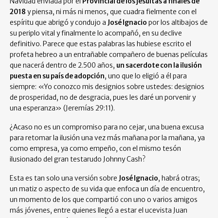
Navidad enviada por el
Provincial de los jesuitas a finales de
2018
y piensa, ni más ni menos, que cuadra fielmente con el
espíritu que abrigó y condujo a
José Ignacio
por los altibajos de
su periplo vital y finalmente lo acompañó, en su declive
definitivo. Parece que estas palabras las hubiese escrito el
profeta hebreo a un entrañable compañero de buenas películas
que nacerá dentro de 2.500 años,
un sacerdote con la ilusión
puesta en su país de adopción
, uno que lo eligió a él para
siempre: «Yo conozco mis designios sobre ustedes: designios
de prosperidad, no de desgracia, pues les daré un porvenir y
una esperanza» (Jeremías 29:11).
¿Acaso no es un compromiso para no cejar, una buena excusa
para retomar la ilusión una vez más mañana por la mañana, ya
como empresa, ya como empeño, con el mismo tesón
ilusionado del gran testarudo Johnny Cash?
Esta es tan solo una versión sobre
José Ignacio
, habrá otras;
un matiz o aspecto de su vida que enfoca un día de encuentro,
un momento de los que compartió con uno o varios amigos
más jóvenes, entre quienes llegó a estar el ucevista Juan