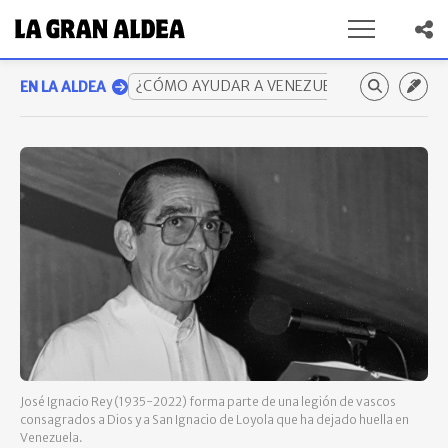
¿CÓMO AYUDAR A VENEZUELA? GUÍA COMP
EN LA ALDEA
José Ignacio Rey (1935-2022) forma parte de una legión de vascos
consagrados a Dios y a San Ignacio de Loyola que ha dejado huella en
Venezuela.