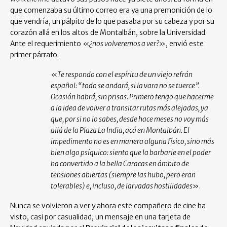
que comenzaba su último correo era ya una premonición de lo
que vendría, un pálpito de lo que pasaba por su cabeza y por su
corazón allá en los altos de Montalbán, sobre la Universidad.
Ante el requerimiento «
¿nos volveremos a ver?
», envió este
primer párrafo:
«
Te respondo con el espíritu de un viejo refrán
español: “todo se andará, si la vara no se tuerce”.
Ocasión habrá, sin prisas. Primero tengo que hacerme
a la idea de volver a transitar rutas más alejadas, ya
que, por si no lo sabes, desde hace meses no voy más
allá de la Plaza La India, acá en Montalbán. El
impedimento no es en manera alguna físico, sino más
bien algo psíquico: siento que la barbarie en el poder
ha convertido a la bella Caracas en ámbito de
tensiones abiertas (siempre las hubo, pero eran
tolerables) e, incluso, de larvadas hostilidades
».
Nunca se volvieron a ver y ahora este compañero de cine ha
visto, casi por casualidad, un mensaje en una tarjeta de