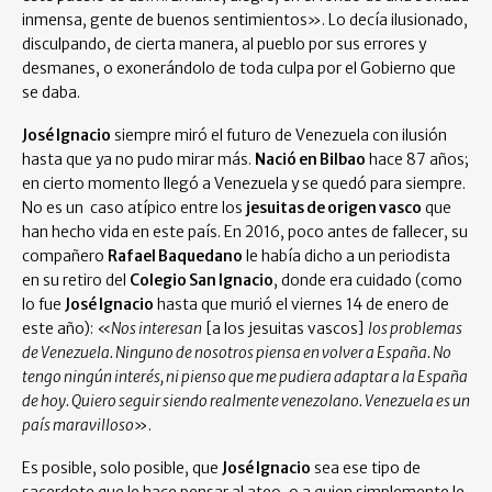
inmensa, gente de buenos sentimientos». Lo decía ilusionado,
disculpando, de cierta manera, al pueblo por sus errores y
desmanes, o exonerándolo de toda culpa por el Gobierno que
se daba.
José Ignacio
siempre miró el futuro de Venezuela con ilusión
hasta que ya no pudo mirar más.
Nació en Bilbao
hace 87 años;
en cierto momento llegó a Venezuela y se quedó para siempre.
No es un caso atípico entre los
jesuitas de origen vasco
que
han hecho vida en este país. En 2016, poco antes de fallecer, su
compañero
Rafael Baquedano
le había dicho a un periodista
en su retiro del
Colegio San Ignacio
, donde era cuidado (como
lo fue
José Ignacio
hasta que murió el viernes 14 de enero de
este año): «
Nos interesan
[a los jesuitas vascos]
los problemas
de Venezuela. Ninguno de nosotros piensa en volver a España. No
tengo ningún interés, ni pienso que me pudiera adaptar a la España
de hoy. Quiero seguir siendo realmente venezolano. Venezuela es un
país maravilloso
».
Es posible, solo posible, que
José Ignacio
sea ese tipo de