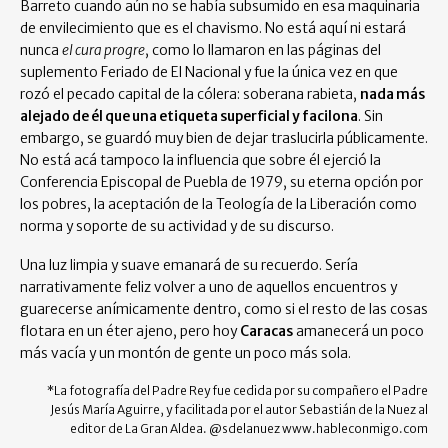
Barreto cuando aún no se había subsumido en esa maquinaria
de envilecimiento que es el chavismo. No está aquí ni estará
nunca
el cura progre
, como lo llamaron en las páginas del
suplemento Feriado de El Nacional y fue la única vez en que
rozó el pecado capital de la cólera: soberana rabieta,
nada más
alejado de él que una etiqueta superficial y facilona
. Sin
embargo, se guardó muy bien de dejar traslucirla públicamente.
No está acá tampoco la influencia que sobre él ejerció la
Conferencia Episcopal de Puebla de 1979, su eterna opción por
los pobres, la aceptación de la Teología de la Liberación como
norma y soporte de su actividad y de su discurso.
Una luz limpia y suave emanará de su recuerdo. Sería
narrativamente feliz volver a uno de aquellos encuentros y
guarecerse anímicamente dentro, como si el resto de las cosas
flotara en un éter ajeno, pero hoy
Caracas
amanecerá un poco
más vacía y un montón de gente un poco más sola.
*La fotografía del Padre Rey fue cedida por su compañero el Padre
Jesús María Aguirre, y facilitada por el autor Sebastián de la Nuez al
editor de La Gran Aldea. @sdelanuez www.hableconmigo.com