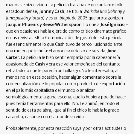
manos se hizo liviana. La película trataba de un cantante folk
estadounidense,
Johnny Cash
, se titula
Walk the line
(
Johnny y
June: pasión y locura
) y es un
biopic
de 2005 que protagonizan
Joaquin Phoenix y
Reese Witherspoon
. Lo que a
José Ignacio
-
que en ocasiones había ejercido como crítico cinematográfico
en las revistas SIC o Comunicación- le gustó de esta película
fue esencialmente lo que Cash tuvo de terco ilusionado ante
una mujer que le huía: el amor escurridizo de su vida,
June
Carter
. La película le hizo sentir empatía por la cabezonería
apasionada de
Cash
y era ese valor empeñoso del cantante
retratado lo que le parecía un hallazgo. No le interesaba, al
menos no en esta ocasión, hacer algún comentario sobre la
comercialización de lo popular como producto de exportación
en el país más capitalista del mundo o analizar
semiológicamente alguna escena, que lo hubiera podido hacer
pues tenía herramientas para ello. No. Le animó, en todo el
sentido de esta palabra, ¡que al fin el chico lo había logrado,
caramba, casarse con el amor de su vida!
Probablemente, por esta reacción suya y por otras actitudes o