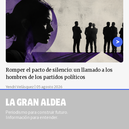
Romper el pacto de silencio: un llamado a los
La
hombres de los partidos políticos
vi
Yendri Velásquez
|
05 agosto 2026
Jul
Periodismo para construir futuro.
Información para entender.