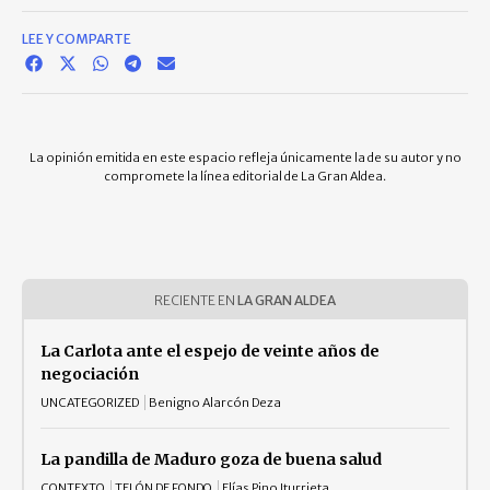
LEE Y COMPARTE
La opinión emitida en este espacio refleja únicamente la de su autor y no
compromete la línea editorial de La Gran Aldea.
RECIENTE EN
LA GRAN ALDEA
La Carlota ante el espejo de veinte años de
negociación
UNCATEGORIZED
Benigno Alarcón Deza
La pandilla de Maduro goza de buena salud
CONTEXTO
TELÓN DE FONDO
Elías Pino Iturrieta