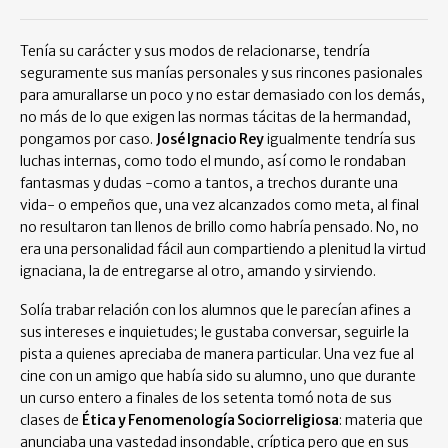
Tenía su carácter y sus modos de relacionarse, tendría
seguramente sus manías personales y sus rincones pasionales
para amurallarse un poco y no estar demasiado con los demás,
no más de lo que exigen las normas tácitas de la hermandad,
pongamos por caso.
José Ignacio Rey
igualmente tendría sus
luchas internas, como todo el mundo, así como le rondaban
fantasmas y dudas -como a tantos, a trechos durante una
vida- o empeños que, una vez alcanzados como meta, al final
no resultaron tan llenos de brillo como habría pensado. No, no
era una personalidad fácil aun compartiendo a plenitud la virtud
ignaciana, la de entregarse al otro, amando y sirviendo.
Solía trabar relación con los alumnos que le parecían afines a
sus intereses e inquietudes; le gustaba conversar, seguirle la
pista a quienes apreciaba de manera particular. Una vez fue al
cine con un amigo que había sido su alumno, uno que durante
un curso entero a finales de los setenta tomó nota de sus
clases de
Ética y Fenomenología Sociorreligiosa
: materia que
anunciaba una vastedad insondable, críptica pero que en sus