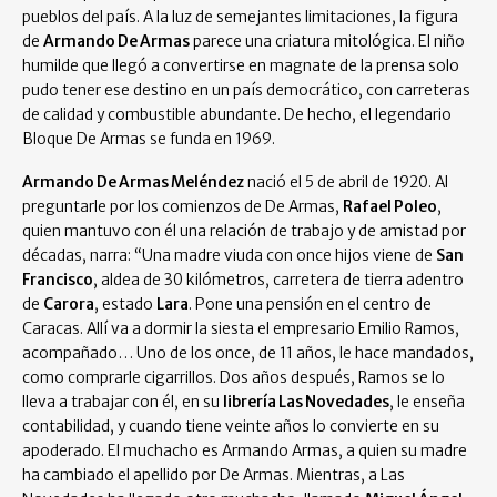
pueblos del país. A la luz de semejantes limitaciones, la figura
de
Armando De Armas
parece una criatura mitológica. El niño
humilde que llegó a convertirse en magnate de la prensa solo
pudo tener ese destino en un país democrático, con carreteras
de calidad y combustible abundante. De hecho, el legendario
Bloque De Armas se funda en 1969.
Armando De Armas Meléndez
nació el 5 de abril de 1920. Al
preguntarle por los comienzos de De Armas,
Rafael Poleo
,
quien mantuvo con él una relación de trabajo y de amistad por
décadas, narra: “Una madre viuda con once hijos viene de
San
Francisco
, aldea de 30 kilómetros, carretera de tierra adentro
de
Carora
, estado
Lara
. Pone una pensión en el centro de
Caracas. Allí va a dormir la siesta el empresario Emilio Ramos,
acompañado… Uno de los once, de 11 años, le hace mandados,
como comprarle cigarrillos. Dos años después, Ramos se lo
lleva a trabajar con él, en su
librería Las Novedades
, le enseña
contabilidad, y cuando tiene veinte años lo convierte en su
apoderado. El muchacho es Armando Armas, a quien su madre
ha cambiado el apellido por De Armas. Mientras, a Las