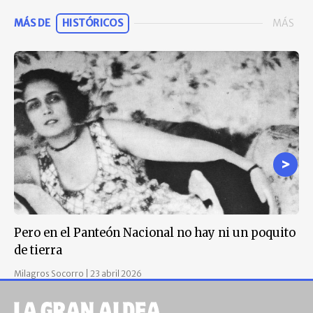
MÁS DE
HISTÓRICOS
MÁS
Pero en el Panteón Nacional no hay ni un poquito
Di
de tierra
Mil
Milagros Socorro
|
23 abril 2026