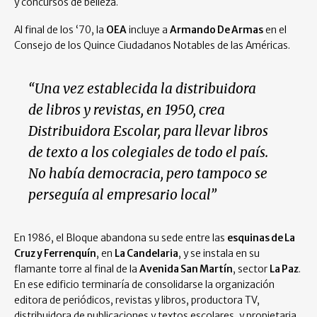
y concursos de belleza.
Al final de los ‘70, la
OEA
incluye a
Armando De Armas
en el
Consejo de los Quince Ciudadanos Notables de las Américas.
“Una vez establecida la distribuidora
de libros y revistas, en 1950, crea
Distribuidora Escolar, para llevar libros
de texto a los colegiales de todo el país.
No había democracia, pero tampoco se
perseguía al empresario local”
En 1986, el Bloque abandona su sede entre las
esquinas de La
Cruz y Ferrenquín
, en
La Candelaria
, y se instala en su
flamante torre al final de la
Avenida San Martín
, sector
La Paz
.
En ese edificio terminaría de consolidarse la organización
editora de periódicos, revistas y libros, productora TV,
distribuidora de publicaciones y textos escolares, y propietaria