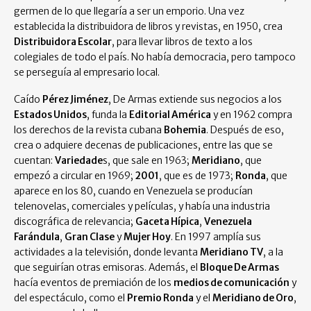
germen de lo que llegaría a ser un emporio. Una vez
establecida la distribuidora de libros y revistas, en 1950, crea
Distribuidora Escolar
, para llevar libros de texto a los
colegiales de todo el país. No había democracia, pero tampoco
se perseguía al empresario local.
Caído
Pérez Jiménez
, De Armas extiende sus negocios a los
Estados Unidos
, funda la
Editorial América
y en 1962 compra
los derechos de la revista cubana
Bohemia
. Después de eso,
crea o adquiere decenas de publicaciones, entre las que se
cuentan:
Variedade
s, que sale en 1963;
Meridiano
, que
empezó a circular en 1969;
2001
, que es de 1973;
Ronda
, que
aparece en los 80, cuando en Venezuela se producían
telenovelas, comerciales y películas, y había una industria
discográfica de relevancia;
Gaceta Hípica
,
Venezuela
Farándula
,
Gran Clase
y
Mujer Hoy
. En 1997 amplía sus
actividades a la televisión, donde levanta
Meridiano TV
, a la
que seguirían otras emisoras. Además, el
Bloque De Armas
hacía eventos de premiación de los
medios de comunicación
y
del espectáculo, como el
Premio Ronda
y el
Meridiano de Oro
,