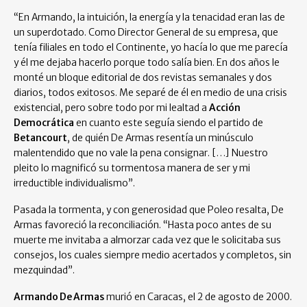
“En Armando, la intuición, la energía y la tenacidad eran las de
un superdotado. Como Director General de su empresa, que
tenía filiales en todo el Continente, yo hacía lo que me parecía
y él me dejaba hacerlo porque todo salía bien. En dos años le
monté un bloque editorial de dos revistas semanales y dos
diarios, todos exitosos. Me separé de él en medio de una crisis
existencial, pero sobre todo por mi lealtad a
Acción
Democrática
en cuanto este seguía siendo el partido de
Betancourt
, de quién De Armas resentía un minúsculo
malentendido que no vale la pena consignar. […] Nuestro
pleito lo magnificó su tormentosa manera de ser y mi
irreductible individualismo”.
Pasada la tormenta, y con generosidad que Poleo resalta, De
Armas favoreció la reconciliación. “Hasta poco antes de su
muerte me invitaba a almorzar cada vez que le solicitaba sus
consejos, los cuales siempre medio acertados y completos, sin
mezquindad”.
Armando De Armas
murió en Caracas, el 2 de agosto de 2000.