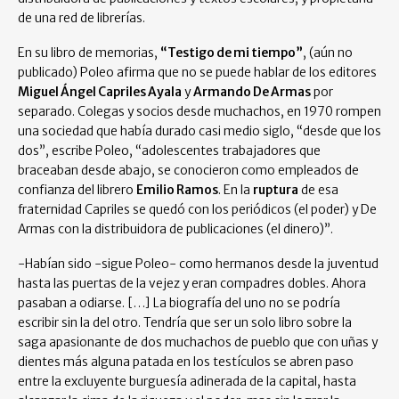
de una red de librerías.
En su libro de memorias,
“Testigo de mi tiempo”
, (aún no
publicado) Poleo afirma que no se puede hablar de los editores
Miguel Ángel Capriles Ayala
y
Armando De Armas
por
separado. Colegas y socios desde muchachos, en 1970 rompen
una sociedad que había durado casi medio siglo, “desde que los
dos”, escribe Poleo, “adolescentes trabajadores que
braceaban desde abajo, se conocieron como empleados de
confianza del librero
Emilio Ramos
. En la
ruptura
de esa
fraternidad Capriles se quedó con los periódicos (el poder) y De
Armas con la distribuidora de publicaciones (el dinero)”.
-Habían sido -sigue Poleo- como hermanos desde la juventud
hasta las puertas de la vejez y eran compadres dobles. Ahora
pasaban a odiarse. […] La biografía del uno no se podría
escribir sin la del otro. Tendría que ser un solo libro sobre la
saga apasionante de dos muchachos de pueblo que con uñas y
dientes más alguna patada en los testículos se abren paso
entre la excluyente burguesía adinerada de la capital, hasta